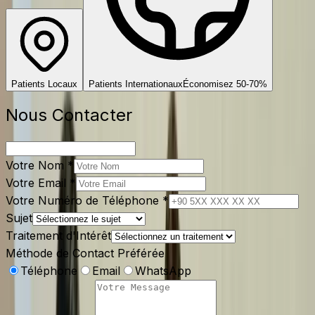
Patients Locaux
Patients Internationaux
Économisez 50-70%
Nous Contacter
Votre Nom
*
Votre Email
*
Votre Numéro de Téléphone
*
Sujet
Traitement d'Intérêt
Méthode de Contact Préférée
Téléphone
Email
WhatsApp