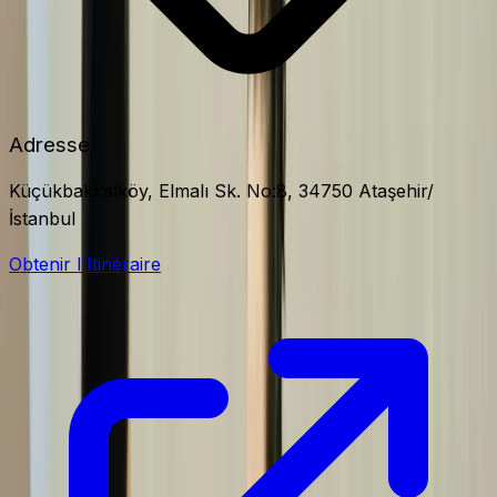
Adresse
Küçükbakkalköy, Elmalı Sk. No:8, 34750 Ataşehir/
İstanbul
Obtenir l'Itinéraire