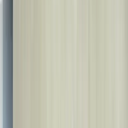
Choisir la langue
🇫🇷
🇫🇷
Français
🇹🇷
Türkçe
🇬🇧
English
🇩🇪
Deutsch
🇸🇦
العربية
🇷🇺
Русский
🇳🇱
Nederlands
🇪🇸
Español
🇮🇹
Italiano
🇷🇴
Română
🇧🇬
Български
🇺🇦
Українська
🇦🇿
Azərbaycan
🇮🇷
فارسی
🇮🇱
עברית
🇷🇸
Српски
🇧🇦
Bosanski
🇦🇱
Shqip
🇬🇪
ქართული
🇵🇰
اردو
🇺🇿
O'zbek
🇰🇿
Қазақ
🇹🇲
Türkmen
🇳🇴
Norsk
🇵🇱
Polski
🇸🇪
Svenska
🇬🇷
Ελληνικά
🇭🇺
Magyar
🇨🇿
Čeština
🇩🇰
Dansk
🇫🇮
Suomi
🇸🇰
Slovenčina
🇱🇹
Lietuvių
🇸🇮
Slovenščina
🇱🇻
Latviešu
🇪🇪
Eesti
Contact