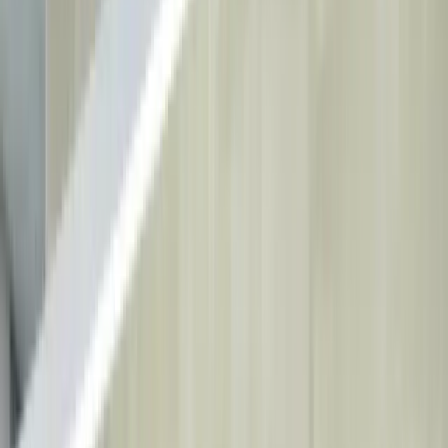
Réserver en ligne
Accueil
Traitements
Tous les Traitements
→
Design du sourire
Implants
dentaires
Blanchiment dentaire
Orthodontie
À Propos
Notre Clinique
Nos Médecins
Institutions Partenaires
Blog
Contact