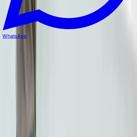
WhatsApp
Clinique Dentaire
BestDent Atasehir offre des services dentaires de qualité
à Istanbul avec plus de 20 ans d'expérience.