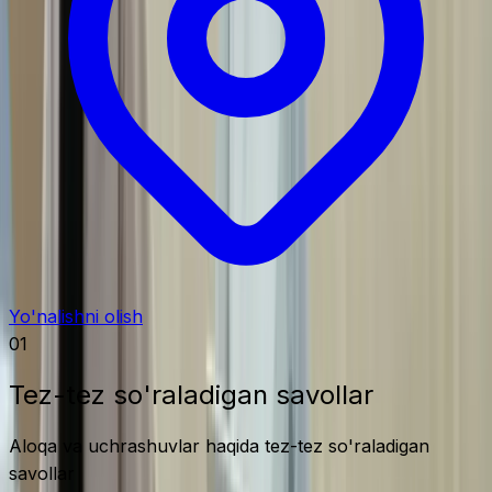
Yo'nalishni olish
01
Tez-tez so'raladigan savollar
Aloqa va uchrashuvlar haqida tez-tez so'raladigan
savollar