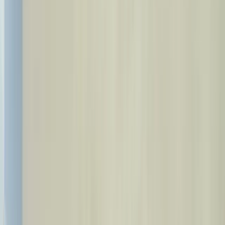
Tibbiy turizm
Bosh sahifa
Davolash
Kategoriyalar
Biz haqimizda