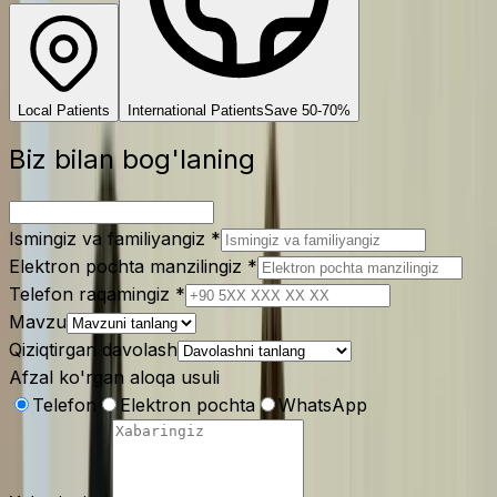
Local Patients
International Patients
Save 50-70%
Biz bilan bog'laning
Ismingiz va familiyangiz
*
Elektron pochta manzilingiz
*
Telefon raqamingiz
*
Mavzu
Qiziqtirgan davolash
Afzal ko'rgan aloqa usuli
Telefon
Elektron pochta
WhatsApp