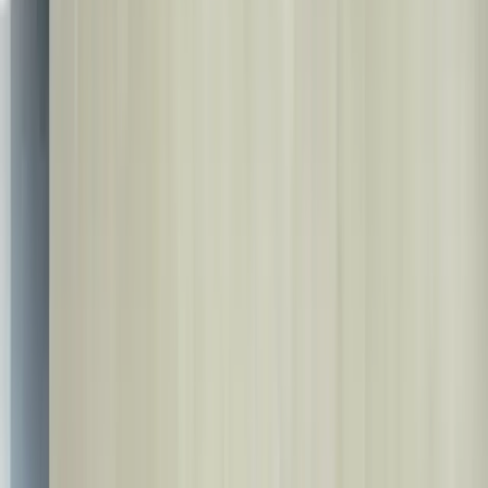
Tilni tanlang
🇺🇿
🇺🇿
O'zbek
🇹🇷
Türkçe
🇬🇧
English
🇩🇪
Deutsch
🇸🇦
العربية
🇷🇺
Русский
🇳🇱
Nederlands
🇫🇷
Français
🇪🇸
Español
🇮🇹
Italiano
🇷🇴
Română
🇧🇬
Български
🇺🇦
Українська
🇦🇿
Azərbaycan
🇮🇷
فارسی
🇮🇱
עברית
🇷🇸
Српски
🇧🇦
Bosanski
🇦🇱
Shqip
🇬🇪
ქართული
🇵🇰
اردو
🇰🇿
Қазақ
🇹🇲
Türkmen
🇳🇴
Norsk
🇵🇱
Polski
🇸🇪
Svenska
🇬🇷
Ελληνικά
🇭🇺
Magyar
🇨🇿
Čeština
🇩🇰
Dansk
🇫🇮
Suomi
🇸🇰
Slovenčina
🇱🇹
Lietuvių
🇸🇮
Slovenščina
🇱🇻
Latviešu
🇪🇪
Eesti