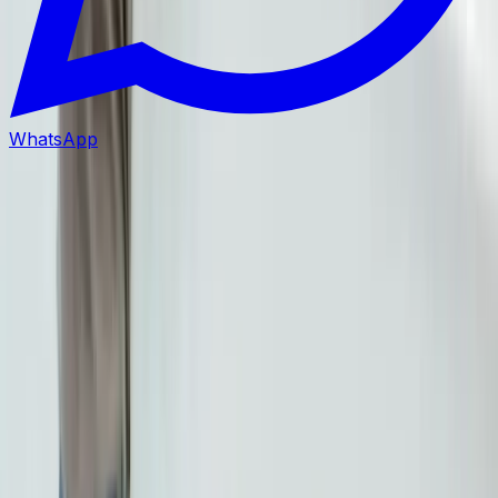
WhatsApp
Tish Klinikasi
BestDent Atasehir 20 yildan ortiq tajriba va malakali
jamoa bilan Istanbulda yuqori sifatli tish davolash
xizmatlarini taqdim etadi.