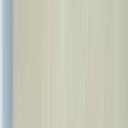
Bizga qo'ng'iroq qiling