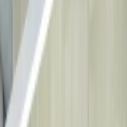
Onlayn bron qilish
Bosh sahifa
Davolash
Barcha Davolashlar
→
Tabassum dizayni
Tish
implantlari
Tish oqartirish
Ortodontiya
Biz haqimizda
Bizning klinikamiz
Shifokorlarimiz
Hamkor Tashkilotlar
Blog
Aloqa