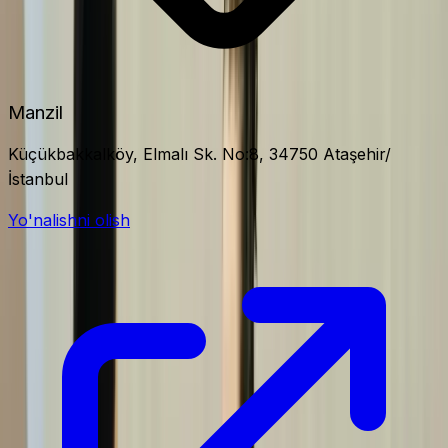
Manzil
Küçükbakkalköy, Elmalı Sk. No:8, 34750 Ataşehir/
İstanbul
Yo'nalishni olish