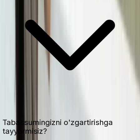
Tabassumingizni o'zgartirishga
tayyormisiz?