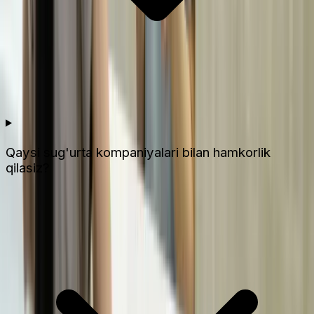
Qaysi sug'urta kompaniyalari bilan hamkorlik
qilasiz?