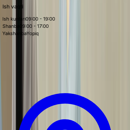
Ish vaqti
Ish kunlari
09:00 - 19:00
Shanba
09:00 - 17:00
Yakshanba
Yopiq