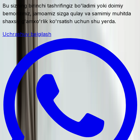
Bu sizning birinchi tashrifingiz bo'ladimi yoki doimiy
bemorizmiz, jamoamiz sizga qulay va samimiy muhitda
shaxsiy g'amxo'rlik ko'rsatish uchun shu yerda.
Uchrashuv belgilash