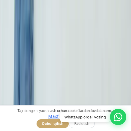
Tezkor havolalar
Bosh sahifa
Tajribangizni yaxshilash uchun cookie'lardan foydalanamiz.
Maxfiylik siyosati
WhatsApp orqali yozing
Davolash
Qabul qilish
Rad etish
Shifokorlarimiz