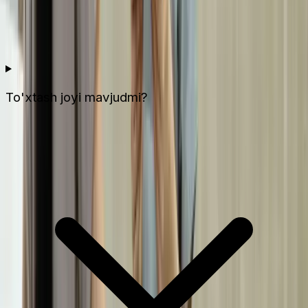
To'xtash joyi mavjudmi?