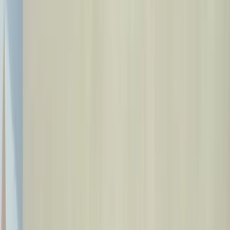
Shifokorlarimiz
Blog
Aloqa
🇺🇿
UZ
Qabul yozish