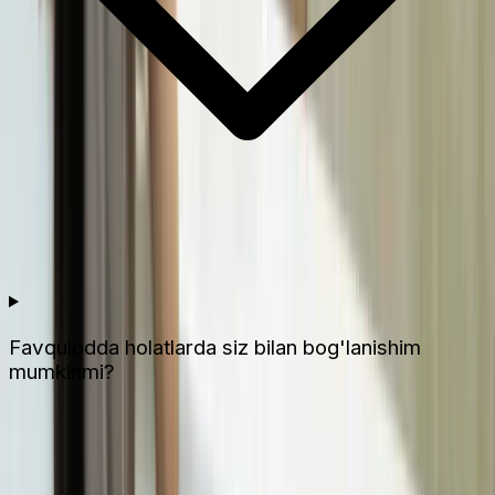
Favqulodda holatlarda siz bilan bog'lanishim
mumkinmi?