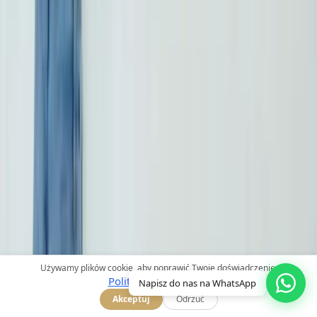
Szybkie Linki
Strona Główna
Zabiegi
Nasi Lekarze
O Nas
Blog
Używamy plików cookie, aby poprawić Twoje doświadczenie.
Kontakt
Polityka prywatności
Napisz do nas na WhatsApp
Akceptuj
Odrzuć
Zabiegi