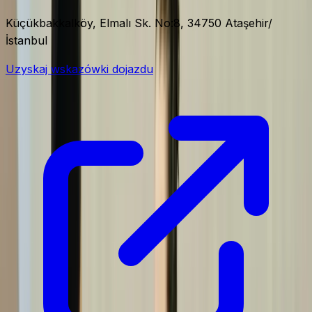
Küçükbakkalköy, Elmalı Sk. No:8, 34750 Ataşehir/
İstanbul
Uzyskaj wskazówki dojazdu