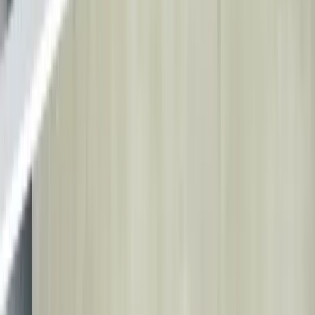
Turystyka Medyczna
Wybierz język
🇵🇱