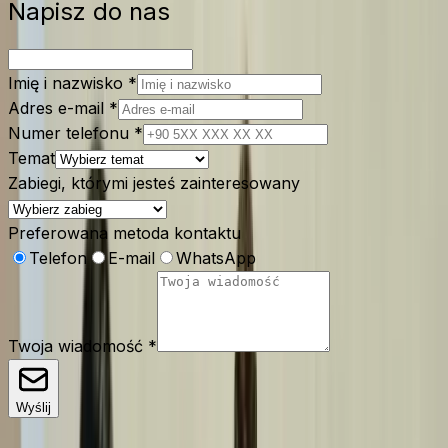
Napisz do nas
Imię i nazwisko
*
Adres e-mail
*
Numer telefonu
*
Temat
Zabiegi, którymi jesteś zainteresowany
Preferowana metoda kontaktu
Telefon
E-mail
WhatsApp
Twoja wiadomość
*
Wyślij