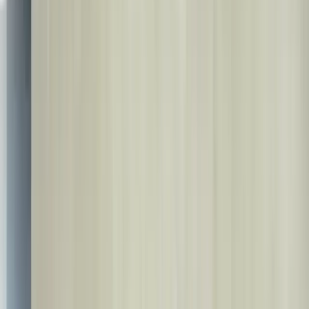
🇵🇱
Polski
🇹🇷
Türkçe
🇬🇧
English
🇩🇪
Deutsch
🇸🇦
العربية
🇷🇺
Русский
🇳🇱
Nederlands
🇫🇷
Français
🇪🇸
Español
🇮🇹
Italiano
🇷🇴
Română
🇧🇬
Български
🇺🇦
Українська
🇦🇿
Azərbaycan
🇮🇷
فارسی
🇮🇱
עברית
🇷🇸
Српски
🇧🇦
Bosanski
🇦🇱
Shqip
🇬🇪
ქართული
🇵🇰
اردو
🇺🇿
O'zbek
🇰🇿
Қазақ
🇹🇲
Türkmen
🇳🇴
Norsk
🇸🇪
Svenska
🇬🇷
Ελληνικά
🇭🇺
Magyar
🇨🇿
Čeština
🇩🇰
Dansk
🇫🇮
Suomi
🇸🇰
Slovenčina
🇱🇹
Lietuvių
🇸🇮
Slovenščina
🇱🇻
Latviešu
🇪🇪
Eesti
Kontakt
info@bestdent.com.tr