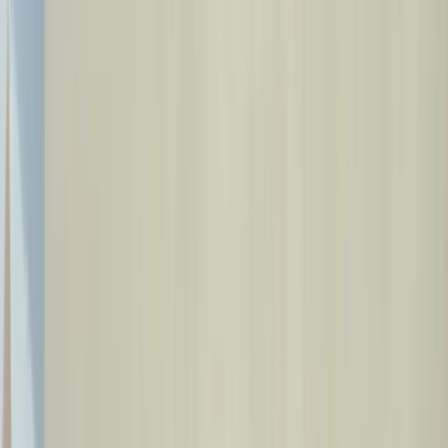
🇵🇱
PL
Umów Wizytę