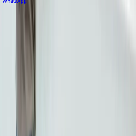
WhatsApp
Klinika Stomatologiczna
BestDent Ataşehir świadczy wysokiej jakości usługi
stomatologiczne w Stambule z ponad 20-letnim
doświadczeniem i wykwalifikowanym personelem.