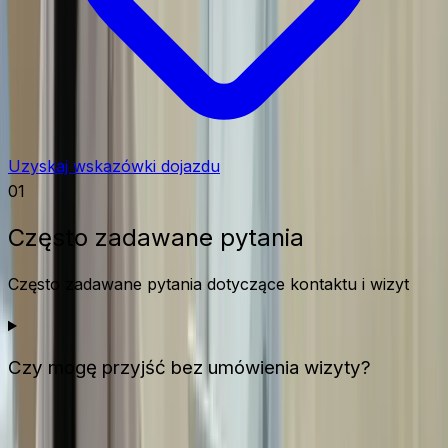
Uzyskaj wskazówki dojazdu
01
Często zadawane pytania
Często zadawane pytania dotyczące kontaktu i wizyt
Czy mogę przyjść bez umówienia wizyty?