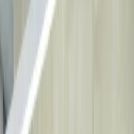
Rezerwacja online
Strona Główna
Zabiegi
Wszystkie Zabiegi
→
Projektowanie uśmiechu
Implanty
stomatologiczne
Wybielanie zębów
Ortodoncja
O Nas
Nasza Klinika
Nasi Lekarze
Instytucje Partnerskie
Blog
Kontakt